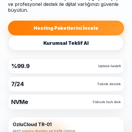
ve profesyonel destek ile dijital varlığınızı güvenle
büyütün.
Hosting Paketlerini İncele
Kurumsal Teklif Al
%99.9
Uptime hedefi
7/24
Teknik destek
NVMe
Yüksek hızlı disk
OzluCloud TR-01
Aktif sunucu durumu ve trafik izleme