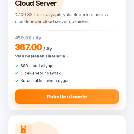
Cloud Server
%100 SSD disk altyapılı, yüksek performanslı ve
ölçeklenebilir cloud server çözümleri.
459.00 / Ay
367.00
/ Ay
’dan başlayan fiyatlarla...
SSD cloud altyapı
Ölçeklenebilir kaynak
Kurumsal kullanıma uygun
Paketleri İncele
🖥️