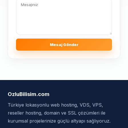
Mesaj Gönder
OzluBilisim.com
Türkiye lokasyonlu web hosting, VDS, VPS,
reseller hosting, domain ve SSL çözümleri ile
kurumsal projelerinize güçlü altyapı sağlıyoruz.