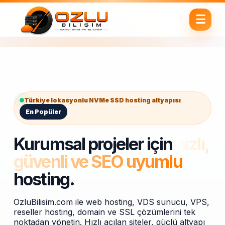
Türkiye lokasyonlu NVMe SSD hosting altyapısı
En Popüler
Kurumsal projeler için
hızlı,
güvenli ve SEO uyumlu
hosting.
OzluBilisim.com ile web hosting, VDS sunucu, VPS,
reseller hosting, domain ve SSL çözümlerini tek
noktadan yönetin. Hızlı açılan siteler, güçlü altyapı