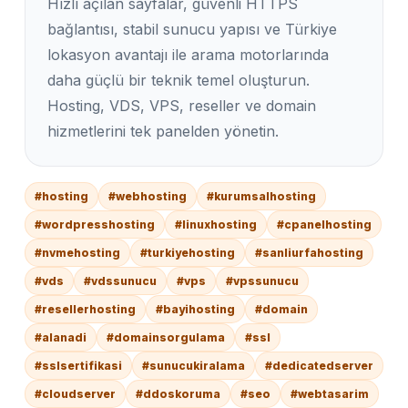
Hızlı açılan sayfalar, güvenli HTTPS
bağlantısı, stabil sunucu yapısı ve Türkiye
lokasyon avantajı ile arama motorlarında
daha güçlü bir teknik temel oluşturun.
Hosting, VDS, VPS, reseller ve domain
hizmetlerini tek panelden yönetin.
#hosting
#webhosting
#kurumsalhosting
#wordpresshosting
#linuxhosting
#cpanelhosting
#nvmehosting
#turkiyehosting
#sanliurfahosting
#vds
#vdssunucu
#vps
#vpssunucu
#resellerhosting
#bayihosting
#domain
#alanadi
#domainsorgulama
#ssl
#sslsertifikasi
#sunucukiralama
#dedicatedserver
#cloudserver
#ddoskoruma
#seo
#webtasarim