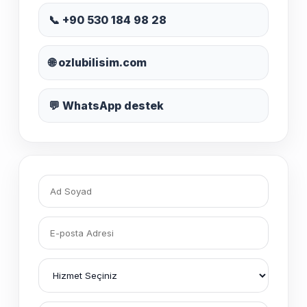
📞 +90 530 184 98 28
🌐 ozlubilisim.com
💬 WhatsApp destek