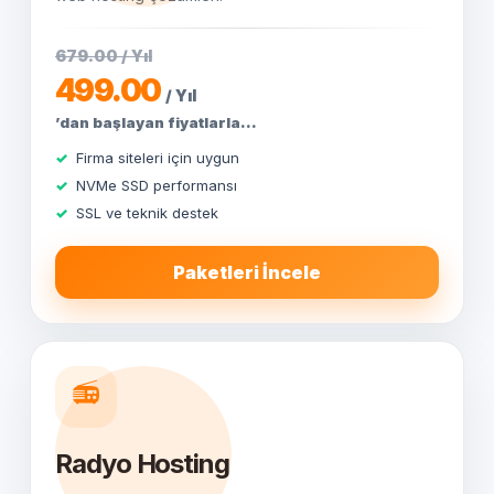
679.00 / Yıl
499.00
/ Yıl
’dan başlayan fiyatlarla...
Firma siteleri için uygun
NVMe SSD performansı
SSL ve teknik destek
Paketleri İncele
📻
Radyo Hosting